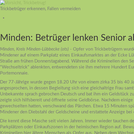
Trickbetrüger erkennen, Fallen vermeiden
Minden: Betrüger lenken Senior a
Minden, Kreis Minden-Lübbecke (ots)
- Opfer von Trickbetrügern wurde
Mindener auf einem Parkplatz eines Einkaufsmarktes an der Ecke L
Straße am frühen Donnerstagabend. Während die Kriminellen den Se
"Wechseltrick" ablenkten, entwendeten sie ihm mehrere Hundert Eu
Portemonnaie.
Der 77-Jährige wurde gegen 18.20 Uhr von einem zirka 35 bis 40 J
angesprochen, in dessen Begleitung sich eine gleichaltrige Frau sam
Unbekannte sprach gebrochen Deutsch und bat ihm ein Geldstück zu
zeigte sich hilfsbereit und öffnete seine Geldbörse. Nachdem einig
gewechselten hatten, verschwand das Pärchen. Etwa 15 Minuten spä
Mindener den Diebstahl der Geldscheine und erstattete Anzeige bei d
Die kennt diese Masche seit vielen Jahren. Immer wieder tauchen der
Parkplätzen oder Einkaufszonen in der heimischen Region auf. Bewu
Kriminellen hier ältere Menschen als Opfer aus. Neben dem Wechsel