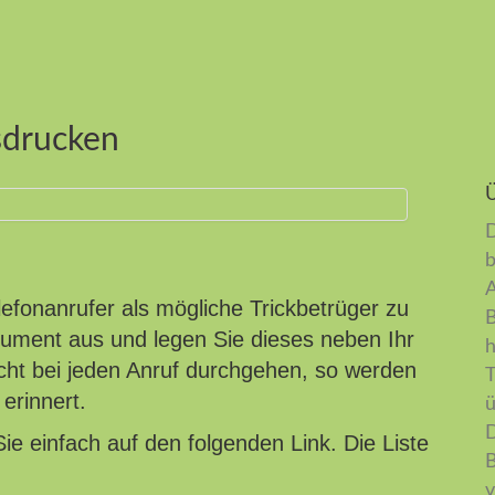
sdrucken
D
b
A
elefonanrufer als mögliche Trickbetrüger zu
B
okument aus und legen Sie dieses neben Ihr
h
icht bei jeden Anruf durchgehen, so werden
T
erinnert.
ü
D
ie einfach auf den folgenden Link. Die Liste
B
v