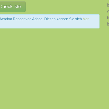
b
Checkliste
A
f
 Acrobat Reader von Adobe. Diesen können Sie sich
hier