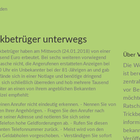
iden
ickbetrüger unterwegs
kbetrüger haben am Mittwoch (24.01.2018) von einer
Über
V
usend Euro erbeutet. Bei sechs weiteren vorwiegend
asche nicht, die Angerufenen erstatteten Anzeigen bei
Die We
00 Uhr ein Unbekannter bei der 81-Jährigen an und gab
ist ber
befände sich in einer Notlage und benötige dringend
zentral
ieß sich schließlich überreden und hob mehrere Tausend
äter an einen von ihrem angeblichen Bekannten
vor Be
zei empfiehlt:
möchte
einen Anrufer nicht eindeutig erkennen. - Nennen Sie von
Ratsch
n Ihrer Angehörigen. - Fragen Sie den Anrufer nach
Trickb
seiner Adresse und notieren Sie sich seine
inform
elefon hohe Geldforderungen ab. - Rufen Sie diesen
nnten Telefonnummer zurück. - Meist wird von den
bekann
m Geldabholen vorgeschoben. - Verständigen Sie sofort
Veröff