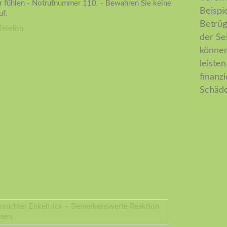
her fühlen - Notrufnummer 110. - Bewahren Sie keine
Beispi
uf.
Betrüg
Telefon
der Se
können.
leiste
finanz
Schäde