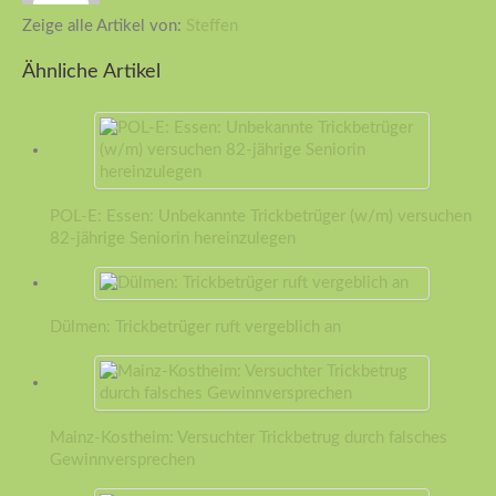
Zeige alle Artikel von:
Steffen
Ähnliche Artikel
POL-E: Essen: Unbekannte Trickbetrüger (w/m) versuchen
82-jährige Seniorin hereinzulegen
Dülmen: Trickbetrüger ruft vergeblich an
Mainz-Kostheim: Versuchter Trickbetrug durch falsches
Gewinnversprechen