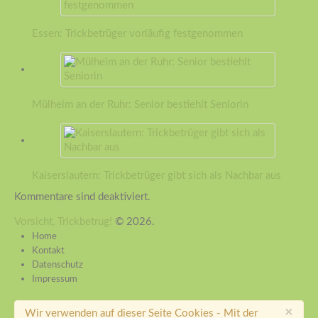
Essen: Trickbetrüger vorläufig festgenommen
Mülheim an der Ruhr: Senior bestiehlt Seniorin
Kaiserslautern: Trickbetrüger gibt sich als Nachbar aus
Kommentare sind deaktiviert.
Vorsicht, Trickbetrug!
© 2026.
Home
Kontakt
Datenschutz
Impressum
×
Wir verwenden auf dieser Seite Cookies - Mit der