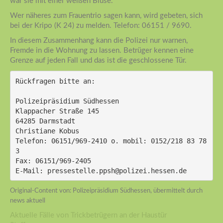
war sie mit einer weißen Bluse.
Wer näheres zum Frauentrio sagen kann, wird gebeten, sich
bei der Kripo (K 24) zu melden. Telefon: 06151 / 9690.
In diesem Zusammenhang kann die Polizei nur warnen,
Fremde in die Wohnung zu lassen. Betrüger kennen eine
Grenze auf jeden Fall und das ist die geschlossene Tür.
Rückfragen bitte an:
Polizeipräsidium Südhessen
Klappacher Straße 145
64285 Darmstadt
Christiane Kobus
Telefon: 06151/969-2410 o. mobil: 0152/218 83 78
3
Fax: 06151/969-2405
E-Mail: pressestelle.ppsh@polizei.hessen.de 
Original-Content von: Polizeipräsidium Südhessen, übermittelt durch
news aktuell
Aktuelle Fälle von Trickbetrügern an der Haustür