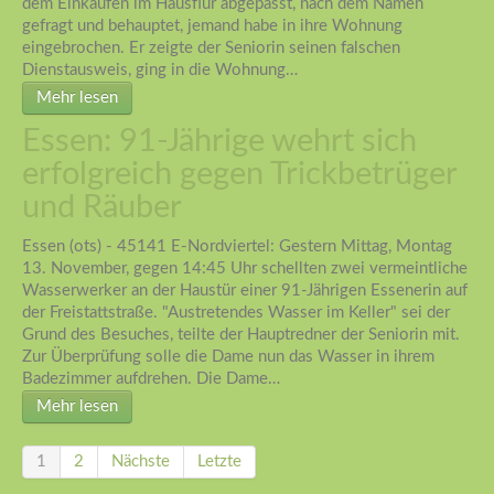
dem Einkaufen im Hausflur abgepasst, nach dem Namen
gefragt und behauptet, jemand habe in ihre Wohnung
eingebrochen. Er zeigte der Seniorin seinen falschen
Dienstausweis, ging in die Wohnung…
Mehr lesen
Essen: 91-Jährige wehrt sich
erfolgreich gegen Trickbetrüger
und Räuber
Essen (ots) - 45141 E-Nordviertel: Gestern Mittag, Montag
13. November, gegen 14:45 Uhr schellten zwei vermeintliche
Wasserwerker an der Haustür einer 91-Jährigen Essenerin auf
der Freistattstraße. "Austretendes Wasser im Keller" sei der
Grund des Besuches, teilte der Hauptredner der Seniorin mit.
Zur Überprüfung solle die Dame nun das Wasser in ihrem
Badezimmer aufdrehen. Die Dame…
Mehr lesen
1
2
Nächste
Letzte