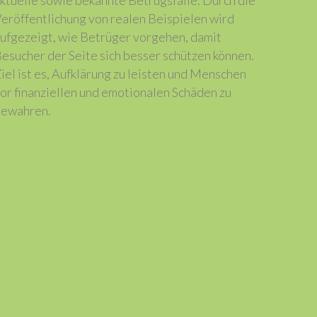
ktuelle sowie bekannte Betrugsfälle. Durch die
eröffentlichung von realen Beispielen wird
ufgezeigt, wie Betrüger vorgehen, damit
esucher der Seite sich besser schützen können.
iel ist es, Aufklärung zu leisten und Menschen
or finanziellen und emotionalen Schäden zu
ewahren.