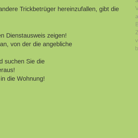
a
V
ndere Trickbetrüger hereinzufallen, gibt die
a
B
Z
n Dienstausweis zeigen!
v
an, von der die angebliche
b
d suchen Sie die
eraus!
 in die Wohnung!