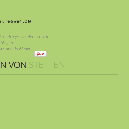
ei.hessen.de
rickbetrügern an der Haustür
Steffen
e sind deaktiviert
EN VON
STEFFEN