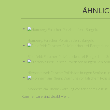
ÄHNLIC
Homberg: Falscher Polizist stiehlt Bargeld
Bielefeld: Falscher Polizist erbeutet Bargeld und 
Niederkassel: Falsche Polizisten bringen Seniorin u
Monheim am Rhein: Warnung vor falschem Polizist
Kommentare sind deaktiviert.