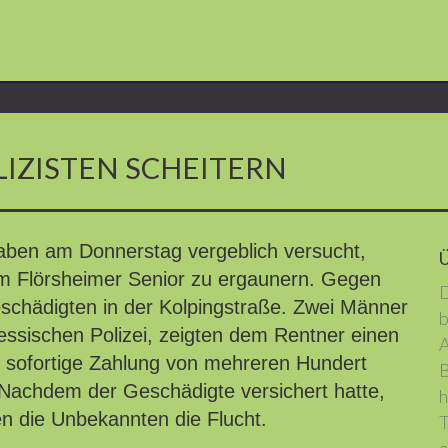
LIZISTEN SCHEITERN
aben am Donnerstag vergeblich versucht,
m Flörsheimer Senior zu ergaunern. Gegen
D
eschädigten in der Kolpingstraße. Zwei Männer
b
Hessischen Polizei, zeigten dem Rentner einen
A
e sofortige Zahlung von mehreren Hundert
B
Nachdem der Geschädigte versichert hatte,
h
en die Unbekannten die Flucht.
T