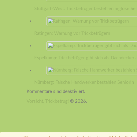
Stuttgart-West: Trickbetrüger bestehlen arglose Se
Ratingen: Warnung vor Trickbetrügern
Espelkamp: Trickbetrüger gibt sich als Dachdecker 
Nürnberg: Falsche Handwerker bestahlen Seniorin
Kommentare sind deaktiviert.
Vorsicht, Trickbetrug!
© 2026.