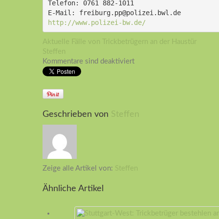
Telefon: 0761 882-1011
E-Mail: freiburg.pp@polizei.bwl.de
http://www.polizei-bw.de/
Aktuelle Fälle von Trickbetrügern an der Haustür
Steffen
Kommentare sind deaktiviert
Geschrieben von
Steffen
Zeige alle Artikel von:
Steffen
Ähnliche Artikel