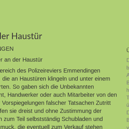
der Haustür
NGEN
r an der Haustür
D
b
sbereich des Polizeireviers Emmendingen
A
, die an Haustüren klingeln und unter einem
B
rten. So gaben sich die Unbekannten
h
t, Handwerker oder auch Mitarbeiter von den
T
Vorspiegelungen falscher Tatsachen Zutritt
ü
efen sie dreist und ohne Zustimmung der
D
n zum Teil selbstständig Schubladen und
B
muck, die eventuell zum Verkauf stehen
v