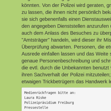
könnten. Von der Polizei wird geraten, 
zu lassen, die ihnen nicht persönlich bek
sie sich gebenenfalls einen Dienstauswe
den angegeben Dienststellen anzurufen u
auch dem Anlass des Besuches zu überpr
"Amtsträger" handeln, wird dieser ihr Mi
Überprüfung abwarten. Personen, die et
Ausrede einfallen lassen und das Weite
genaue Personenbeschreibung und schre
die evtl. durch die Unbekannten benut
ihren Sachverhalt der Polizei mitzuteilen;
etwaigen Trickbetrügern das Handwerk l
Medienrückfragen bitte an:
Laura Riske
Polizeipräsidium Freiburg
Pressestelle