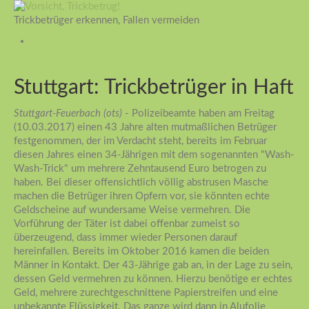
Trickbetrüger erkennen, Fallen vermeiden
Stuttgart: Trickbetrüger in Haft
Stuttgart-Feuerbach (ots)
- Polizeibeamte haben am Freitag
(10.03.2017) einen 43 Jahre alten mutmaßlichen Betrüger
festgenommen, der im Verdacht steht, bereits im Februar
diesen Jahres einen 34-Jährigen mit dem sogenannten "Wash-
Wash-Trick" um mehrere Zehntausend Euro betrogen zu
haben. Bei dieser offensichtlich völlig abstrusen Masche
machen die Betrüger ihren Opfern vor, sie könnten echte
Geldscheine auf wundersame Weise vermehren. Die
Vorführung der Täter ist dabei offenbar zumeist so
überzeugend, dass immer wieder Personen darauf
hereinfallen. Bereits im Oktober 2016 kamen die beiden
Männer in Kontakt. Der 43-Jährige gab an, in der Lage zu sein,
dessen Geld vermehren zu können. Hierzu benötige er echtes
Geld, mehrere zurechtgeschnittene Papierstreifen und eine
unbekannte Flüssigkeit. Das ganze wird dann in Alufolie