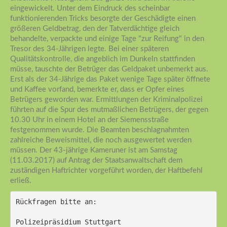
eingewickelt. Unter dem Eindruck des scheinbar
funktionierenden Tricks besorgte der Geschädigte einen
größeren Geldbetrag, den der Tatverdächtige gleich
behandelte, verpackte und einige Tage "zur Reifung" in den
Tresor des 34-Jährigen legte. Bei einer späteren
Qualitätskontrolle, die angeblich im Dunkeln stattfinden
müsse, tauschte der Betrüger das Geldpaket unbemerkt aus.
Erst als der 34-Jährige das Paket wenige Tage später öffnete
und Kaffee vorfand, bemerkte er, dass er Opfer eines
Betrügers geworden war. Ermittlungen der Kriminalpolizei
führten auf die Spur des mutmaßlichen Betrügers, der gegen
10.30 Uhr in einem Hotel an der Siemensstraße
festgenommen wurde. Die Beamten beschlagnahmten
zahlreiche Beweismittel, die noch ausgewertet werden
müssen. Der 43-jährige Kameruner ist am Samstag
(11.03.2017) auf Antrag der Staatsanwaltschaft dem
zuständigen Haftrichter vorgeführt worden, der Haftbefehl
erließ.
Rückfragen bitte an:
Polizeipräsidium Stuttgart