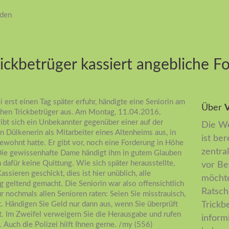
iden
ickbetrüger kassiert angebliche F
 erst einen Tag später erfuhr, händigte eine Seniorin am
Über
V
hen Trickbetrüger aus. Am Montag, 11.04.2016,
bt sich ein Unbekannter gegenüber einer auf der
Die We
 Dülkenerin als Mitarbeiter eines Altenheims aus, in
ist ber
ewohnt hatte. Er gibt vor, noch eine Forderung in Höhe
zentral
Die gewissenhafte Dame händigt ihm in gutem Glauben
 dafür keine Quittung. Wie sich später herausstellte,
vor Be
sieren geschickt, dies ist hier unüblich, alle
möchte
geltend gemacht. Die Seniorin war also offensichtlich
Ratsch
 nochmals allen Senioren raten: Seien Sie misstrauisch,
 Händigen Sie Geld nur dann aus, wenn Sie überprüft
Trickb
st. Im Zweifel verweigern Sie die Herausgabe und rufen
inform
. Auch die Polizei hilft Ihnen gerne. /my (556)