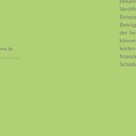
bekann
Veröff
Beispi
Betrüg
der Se
können.
leiste
.nrw.de
finanz
der Haustür
Schäde