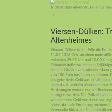
Trickbetrüger erkennen, Fallen verme
Viersen-Dülken: Tr
Altenheimes
Viersen-Dülken (ots) - Wie die Polizei
11.04.2016 Geld an einen mutmaßlic
zwischen 09.45 Uhr und 10.00 Uhr, gi
Eintrachtstraße wohnenden 84jährigen
dem ihr kürzlich verstorbener Mann g
von 150 Euro kassieren zu müssen. 
das geforderte Geld aus, erhält jedoch
hatte das Altenheim niemanden zum Kas
Forderungen werden nur per Rechnung 
betrogen worden. Die Polizei kann nur
wenn jemand Geld von Ihnen verlangt.
haben, dass die Forderung rechtens i
Verwandte hinzu, die Sie unterstützen