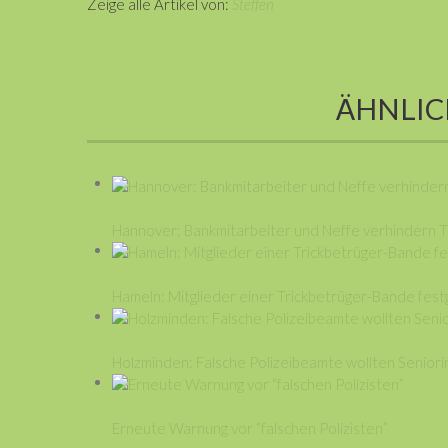
Zeige alle Artikel von:
Steffen
ÄHNLIC
Hannover: Bankmitarbeiter und Neffe verhindern T
Hameln: Mitglieder einer Trickbetrüger-Bande fe
Holzminden: Falsche Polizeibeamte wollten Seniori
Erneute Warnung vor “falschen Polizisten”