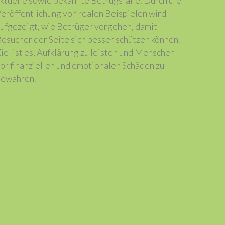
ktuelle sowie bekannte Betrugsfälle. Durch die
eröffentlichung von realen Beispielen wird
ufgezeigt, wie Betrüger vorgehen, damit
esucher der Seite sich besser schützen können.
iel ist es, Aufklärung zu leisten und Menschen
or finanziellen und emotionalen Schäden zu
ewahren.