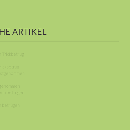
HE ARTIKEL
rickbetrug
stgenommen
n betrügen