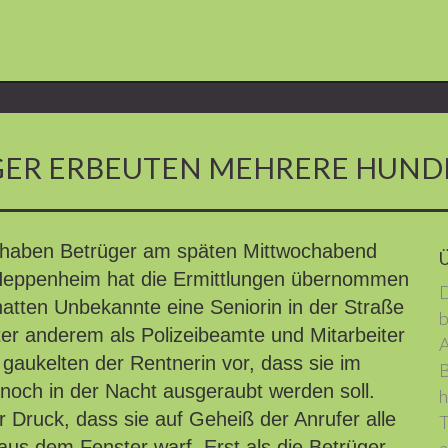
GER ERBEUTEN MEHRERE HUND
 haben Betrüger am späten Mittwochabend
in Heppenheim hat die Ermittlungen übernommen
D
tten Unbekannte eine Seniorin in der Straße
b
ter anderem als Polizeibeamte und Mitarbeiter
A
gaukelten der Rentnerin vor, dass sie im
B
 noch in der Nacht ausgeraubt werden soll.
h
r Druck, dass sie auf Geheiß der Anrufer alle
T
s dem Fenster warf. Erst als die Betrüger