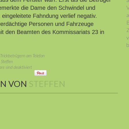
a
V
 bemerkte die Dame den Schwindel und
a
rt eingeleitete Fahndung verlief negativ.
B
verdächtige Personen und Fahrzeuge
Z
 mit den Beamten des Kommissariats 23 in
v
b
n Trickbetrügern am Telefon
Steffen
e sind deaktiviert
EN VON
STEFFEN