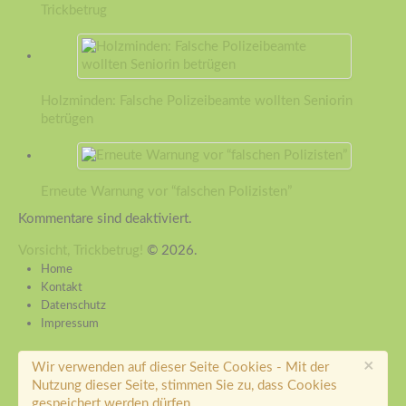
Trickbetrug
Holzminden: Falsche Polizeibeamte wollten Seniorin
betrügen
Erneute Warnung vor “falschen Polizisten”
Kommentare sind deaktiviert.
Vorsicht, Trickbetrug!
© 2026.
Home
Kontakt
Datenschutz
Impressum
×
Wir verwenden auf dieser Seite Cookies - Mit der
Nutzung dieser Seite, stimmen Sie zu, dass Cookies
gespeichert werden dürfen.