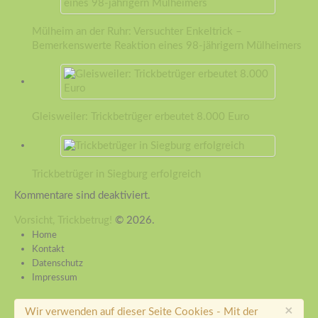
Mülheim an der Ruhr: Versuchter Enkeltrick –
Bemerkenswerte Reaktion eines 98-jährigern Mülheimers
Gleisweiler: Trickbetrüger erbeutet 8.000 Euro
Trickbetrüger in Siegburg erfolgreich
Kommentare sind deaktiviert.
Vorsicht, Trickbetrug!
© 2026.
Home
Kontakt
Datenschutz
Impressum
×
Wir verwenden auf dieser Seite Cookies - Mit der