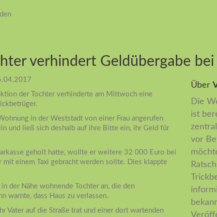
iden
hter verhindert Geldübergabe bei 
5.04.2017
Über
V
ktion der Tochter verhinderte am Mittwoch eine
Die We
ickbetrüger.
ist ber
 Wohnung in der Weststadt von einer Frau angerufen
zentral
n und ließ sich deshalb auf ihre Bitte ein, ihr Geld für
vor Be
möchte
rkasse geholt hatte, wollte er weitere 32 000 Euro bei
 mit einem Taxi gebracht werden sollte. Dies klappte
Ratsch
Trickb
 in der Nähe wohnende Tochter an, die den
inform
hn warnte, dass Haus zu verlassen.
bekann
ihr Vater auf die Straße trat und einer dort wartenden
Veröff