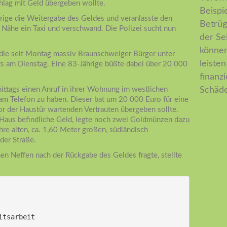
lag mit Geld übergeben wollte.
Beispi
hrige die Weitergabe des Geldes und veranlasste den
Betrüg
er Nähe ein Taxi und verschwand. Die Polizei sucht nun
der Se
können.
, die seit Montag massiv Braunschweiger Bürger unter
leiste
its am Dienstag. Eine 83-Jährige büßte dabei über 20 000
finanz
chmittags einen Anruf in ihrer Wohnung im westlichen
Schäde
 am Telefon zu haben. Dieser bat um 20 000 Euro für eine
or der Haustür wartenden Vertrauten übergeben sollte.
 Haus befindliche Geld, legte noch zwei Goldmünzen dazu
re alten, ca. 1,60 Meter großen, südländisch
der Straße.
chen Neffen nach der Rückgabe des Geldes fragte, stellte
itsarbeit