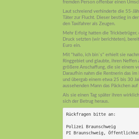
fremden Person offenbar einen Umsch
Laut schreiend verhinderte die 55-Jä
Täter zur Flucht. Dieser bestieg in d
den Taxifahrer als Zeugen.
Mehr Erfolg hatten die Trickbetrüger
Druck setzten (wir berichteten), bere
Euro ein.
Mit "hallo, ich bin`s" erhielt sie na
Ringgebiet und glaubte, ihren Neffen
größere Anschaffung, die sie einem v
Daraufhin nahm die Rentnerin das im
und übergab einem etwa 25 bis 30 Jah
aussehenden Mann das Päckchen auf 
Als sie einen Tag später ihren wirkli
sich der Betrug heraus.
Rückfragen bitte an:
Polizei Braunschweig
PI Braunschweig, Öffentlichke