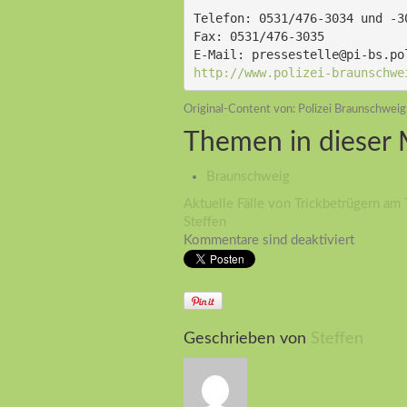
Telefon: 0531/476-3034 und -3
Fax: 0531/476-3035
E-Mail: pressestelle@pi-bs.po
http://www.polizei-braunschwe
Original-Content von: Polizei Braunschweig
Themen in dieser
Braunschweig
Aktuelle Fälle von Trickbetrügern am 
Steffen
Kommentare sind deaktiviert
Geschrieben von
Steffen