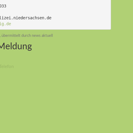
033
lizei.niedersachsen.de
ig.de
, übermittelt durch news aktuell
 Meldung
Telefon