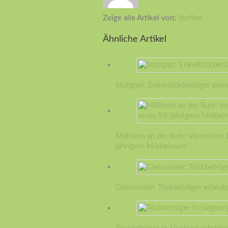
Zeige alle Artikel von:
Steffen
Ähnliche Artikel
Stuttgart: Enkeltrickbetrüger unt
Mülheim an der Ruhr: Versuchter
jährigern Mülheimers
Gleisweiler: Trickbetrüger erbeut