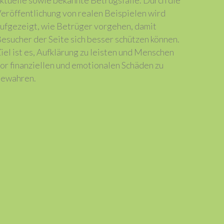
ktuelle sowie bekannte Betrugsfälle. Durch die
eröffentlichung von realen Beispielen wird
ufgezeigt, wie Betrüger vorgehen, damit
esucher der Seite sich besser schützen können.
iel ist es, Aufklärung zu leisten und Menschen
or finanziellen und emotionalen Schäden zu
ewahren.