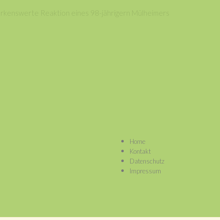
erkenswerte Reaktion eines 98-jährigern Mülheimers
Home
Kontakt
Datenschutz
Impressum