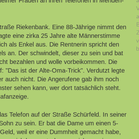
a
heimer Frauen an ihren Telefonen in Menden-
V
a
B
 Straße Riekenbank. Eine 88-Jährige nimmt den
Z
ragte eine zirka 25 Jahre alte Männerstimme
v
h als Enkel aus. Die Rentnerin spricht den
b
 an. Der schwindelt, dieser zu sein und bat
cht bezahlen und wolle vorbeikommen. Die
 "Das ist der Alte-Oma-Trick". Verdutzt legte
er auch nicht. Die Angerufene gab ihm noch
ster sehen kann, wer dort tatsächlich steht.
trafanzeige.
das Telefon auf der Straße Schürfeld. In seiner
 Sohn zu sein. Er bat die Dame um einen 5-
s Geld, weil er eine Dummheit gemacht habe,