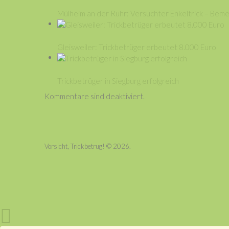
Mülheim an der Ruhr: Versuchter Enkeltrick – Bem
Gleisweiler: Trickbetrüger erbeutet 8.000 Euro
Trickbetrüger in Siegburg erfolgreich
Kommentare sind deaktiviert.
Vorsicht, Trickbetrug!
© 2026.