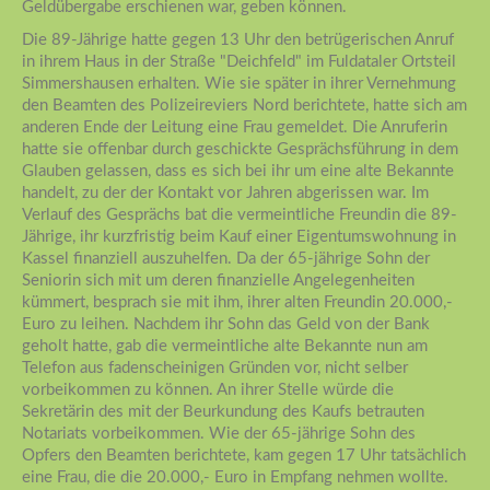
Geldübergabe erschienen war, geben können.
Die 89-Jährige hatte gegen 13 Uhr den betrügerischen Anruf
in ihrem Haus in der Straße "Deichfeld" im Fuldataler Ortsteil
Simmershausen erhalten. Wie sie später in ihrer Vernehmung
den Beamten des Polizeireviers Nord berichtete, hatte sich am
anderen Ende der Leitung eine Frau gemeldet. Die Anruferin
hatte sie offenbar durch geschickte Gesprächsführung in dem
Glauben gelassen, dass es sich bei ihr um eine alte Bekannte
handelt, zu der der Kontakt vor Jahren abgerissen war. Im
Verlauf des Gesprächs bat die vermeintliche Freundin die 89-
Jährige, ihr kurzfristig beim Kauf einer Eigentumswohnung in
Kassel finanziell auszuhelfen. Da der 65-jährige Sohn der
Seniorin sich mit um deren finanzielle Angelegenheiten
kümmert, besprach sie mit ihm, ihrer alten Freundin 20.000,-
Euro zu leihen. Nachdem ihr Sohn das Geld von der Bank
geholt hatte, gab die vermeintliche alte Bekannte nun am
Telefon aus fadenscheinigen Gründen vor, nicht selber
vorbeikommen zu können. An ihrer Stelle würde die
Sekretärin des mit der Beurkundung des Kaufs betrauten
Notariats vorbeikommen. Wie der 65-jährige Sohn des
Opfers den Beamten berichtete, kam gegen 17 Uhr tatsächlich
eine Frau, die die 20.000,- Euro in Empfang nehmen wollte.