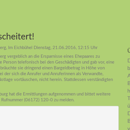
cheitert!
berg, Im Eichbühel Dienstag, 21.06.2016, 12:15 Uhr
erg vergeblich an die Ersparnisse eines Ehepaares zu
D
 Person telefonisch bei den Geschädigten und gab vor, eine
bräuchte sie dringend einen Bargeldbetrag in Höhe von
b
ei der sich die Anrufer und Anruferinnen als Verwandte,
A
otlage vortäuschen, nicht herein. Stattdessen verständigten
B
h
urg hat die Ermittlungen aufgenommen und bittet weitere
T
er Rufnummer (06172) 120-0 zu melden.
ü
D
B
v