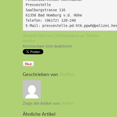
Pressestelle
Saalburgstrasse 116
61350 Bad Homburg v.d. Höhe
Telefon: (06172) 120-240
E-Mail: pressestelle.pd-htk.ppwh@polizei.he
Aktuelle Fälle von Trickbetrügern am Telefon
Steffen
Kommentare sind deaktiviert
Geschrieben von
Steffen
Zeige alle Artikel von:
Steffen
Ähnliche Artikel