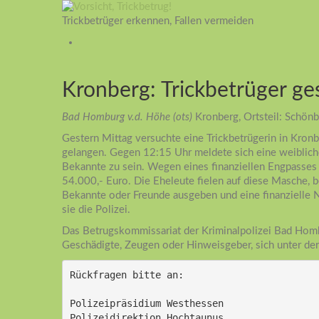
Trickbetrüger erkennen, Fallen vermeiden
Kronberg: Trickbetrüger ges
Bad Homburg v.d. Höhe (ots)
Kronberg, Ortsteil: Schön
Gestern Mittag versuchte eine Trickbetrügerin in Kronb
gelangen. Gegen 12:15 Uhr meldete sich eine weibliche
Bekannte zu sein. Wegen eines finanziellen Engpasses 
54.000,- Euro. Die Eheleute fielen auf diese Masche, b
Bekannte oder Freunde ausgeben und eine finanzielle N
sie die Polizei.
Das Betrugskommissariat der Kriminalpolizei Bad Homb
Geschädigte, Zeugen oder Hinweisgeber, sich unter d
Rückfragen bitte an:
Polizeipräsidium Westhessen
Polizeidirektion Hochtaunus