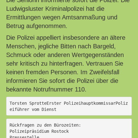
Die Seniorin informierte sofort die Polizei. Die
Ludwigsluster Kriminalpolizei hat die
Ermittlungen wegen Amtsanmaßung und
Betrug aufgenommen.
Die Polizei appelliert insbesondere an ältere
Menschen, jegliche Bitten nach Bargeld,
Schmuck oder anderen Wertgegenständen
sehr kritisch zu hinterfragen. Vertrauen Sie
keinen fremden Personen. Im Zweifelsfall
informieren Sie sofort die Polizei über die
bekannte Notrufnummer 110.
Torsten SprotteErster PolizeihauptkommissarPoliz
eiführer vom Dienst 
Rückfragen zu den Bürozeiten:
Polizeipräsidium Rostock
Pressestelle