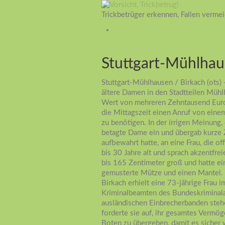
Trickbetrüger erkennen, Fallen verme
Stuttgart-Mühlhau
Stuttgart-Mühlhausen / Birkach (ots)
ältere Damen in den Stadtteilen Müh
Wert von mehreren Zehntausend Euro 
die Mittagszeit einen Anruf von ein
zu benötigen. In der irrigen Meinung,
betagte Dame ein und übergab kurze Z
aufbewahrt hatte, an eine Frau, die o
bis 30 Jahre alt und sprach akzentfre
bis 165 Zentimeter groß und hatte ein
gemusterte Mütze und einen Mantel. 
Birkach erhielt eine 73-jährige Frau
Kriminalbeamten des Bundeskriminalamt
ausländischen Einbrecherbanden steh
forderte sie auf, ihr gesamtes Verm
Boten zu übergeben, damit es sicher 