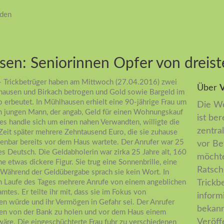
iden
sen: Seniorinnen Opfer von dreist
 - Trickbetrüger haben am Mittwoch (27.04.2016) zwei
Über
V
lhausen und Birkach betrogen und Gold sowie Bargeld im
erbeutet. In Mühlhausen erhielt eine 90-jährige Frau um
Die We
em jungen Mann, der angab, Geld für einen Wohnungskauf
ist ber
 es handle sich um einen nahen Verwandten, willigte die
zentral
eit später mehrere Zehntausend Euro, die sie zuhause
ffenbar bereits vor dem Haus wartete. Der Anrufer war 25
vor Be
ies Deutsch. Die Geldabholerin war zirka 25 Jahre alt, 160
möchte
e etwas dickere Figur. Sie trug eine Sonnenbrille, eine
Ratsch
Während der Geldübergabe sprach sie kein Wort. In
 im Laufe des Tages mehrere Anrufe von einem angeblichen
Trickb
es. Er teilte ihr mit, dass sie im Fokus von
inform
en würde und ihr Vermögen in Gefahr sei. Der Anrufer
bekann
ögen von der Bank zu holen und vor dem Haus einem
Veröff
wäre. Die eingeschüchterte Frau fuhr zu verschiedenen