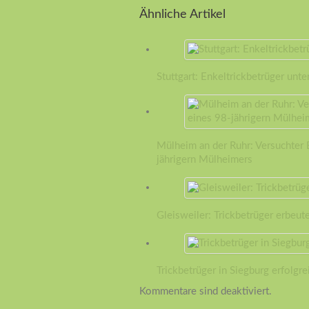
Ähnliche Artikel
Stuttgart: Enkeltrickbetrüger unt
Mülheim an der Ruhr: Versuchter
jährigern Mülheimers
Gleisweiler: Trickbetrüger erbeut
Trickbetrüger in Siegburg erfolgre
Kommentare sind deaktiviert.