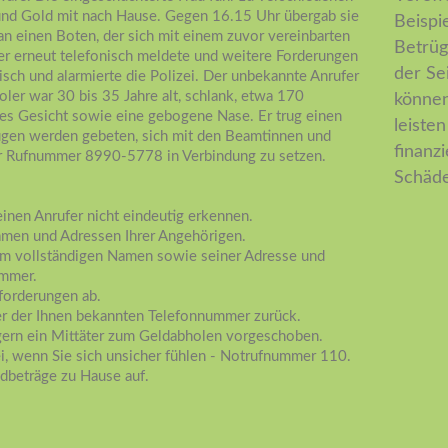
nd Gold mit nach Hause. Gegen 16.15 Uhr übergab sie
Beispi
n einen Boten, der sich mit einem zuvor vereinbarten
Betrüg
er erneut telefonisch meldete und weitere Forderungen
der Se
uisch und alarmierte die Polizei. Der unbekannte Anrufer
ler war 30 bis 35 Jahre alt, schlank, etwa 170
können.
les Gesicht sowie eine gebogene Nase. Er trug einen
leiste
ugen werden gebeten, sich mit den Beamtinnen und
finanz
er Rufnummer 8990-5778 in Verbindung zu setzen.
Schäde
einen Anrufer nicht eindeutig erkennen.
amen und Adressen Ihrer Angehörigen.
nem vollständigen Namen sowie seiner Adresse und
ummer.
forderungen ab.
er der Ihnen bekannten Telefonnummer zurück.
gern ein Mittäter zum Geldabholen vorgeschoben.
ei, wenn Sie sich unsicher fühlen - Notrufnummer 110.
dbeträge zu Hause auf.