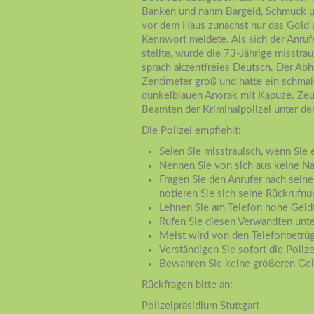
Banken und nahm Bargeld, Schmuck u
vor dem Haus zunächst nur das Gold a
Kennwort meldete. Als sich der Anruf
stellte, wurde die 73-Jährige misstra
sprach akzentfreies Deutsch. Der Abho
Zentimeter groß und hatte ein schma
dunkelblauen Anorak mit Kapuze. Ze
Beamten der Kriminalpolizei unter d
Die Polizei empfiehlt:
Seien Sie misstrauisch, wenn Sie 
Nennen Sie von sich aus keine N
Fragen Sie den Anrufer nach sei
notieren Sie sich seine Rückrufn
Lehnen Sie am Telefon hohe Geld
Rufen Sie diesen Verwandten unt
Meist wird von den Telefonbetrü
Verständigen Sie sofort die Poliz
Bewahren Sie keine größeren Gel
Rückfragen bitte an:
Polizeipräsidium Stuttgart