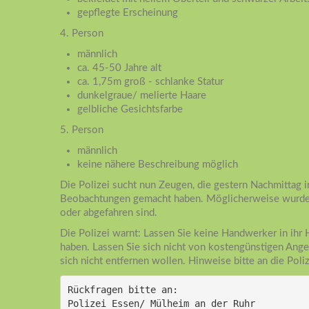
gepflegte Erscheinung
4. Person
männlich
ca. 45-50 Jahre alt
ca. 1,75m groß - schlanke Statur
dunkelgraue/ melierte Haare
gelbliche Gesichtsfarbe
5. Person
männlich
keine nähere Beschreibung möglich
Die Polizei sucht nun Zeugen, die gestern Nachmitta
Beobachtungen gemacht haben. Möglicherweise wurden 
oder abgefahren sind.
Die Polizei warnt: Lassen Sie keine Handwerker in ihr H
haben. Lassen Sie sich nicht von kostengünstigen Ange
sich nicht entfernen wollen. Hinweise bitte an die Po
Rückfragen bitte an:
Polizei Essen/ Mülheim an der Ruhr