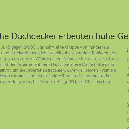
sche Dachdecker erbeuten hohe G
.Juni) gegen 14.00 Uhr nahm eine Gruppe von mindestens
in einem freistehenden Mehrfamilienhaus auf dem Rühlweg lebt.
stig zu reparieren. Während zwei Männer sich mit der Seniorin
D
 mit den Arbeiten auf dem Dach. Die ältere Dame holte dann
b
vor, um die Arbeiter zu bezahlen. Einer der beiden Täter, die
A
 Diesen Moment nutzte der andere Täter und entwendete das
emerkte, waren alle Täter bereits geflüchtet. Die "falschen
B
h
T
ü
D
B
v