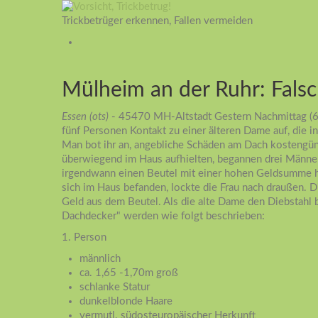
Trickbetrüger erkennen, Fallen vermeiden
Mülheim an der Ruhr: Fal
Essen (ots)
- 45470 MH-Altstadt Gestern Nachmittag (6
fünf Personen Kontakt zu einer älteren Dame auf, die 
Man bot ihr an, angebliche Schäden am Dach kostengün
überwiegend im Haus aufhielten, begannen drei Männer
irgendwann einen Beutel mit einer hohen Geldsumme her
sich im Haus befanden, lockte die Frau nach draußen.
Geld aus dem Beutel. Als die alte Dame den Diebstahl b
Dachdecker" werden wie folgt beschrieben:
1. Person
männlich
ca. 1,65 -1,70m groß
schlanke Statur
dunkelblonde Haare
vermutl. südosteuropäischer Herkunft