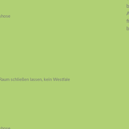
b
A
tshose
f
Raum schließen lassen, kein Westfale
tshose