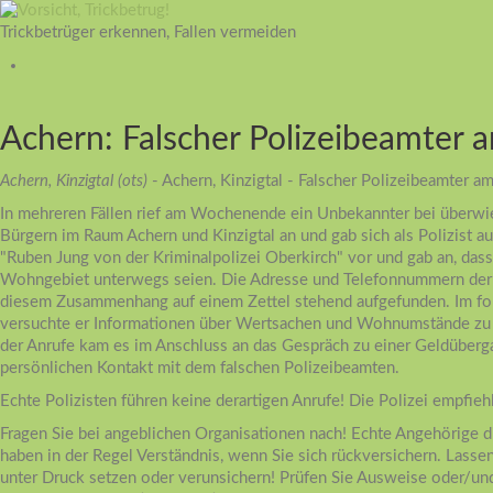
Trickbetrüger erkennen, Fallen vermeiden
Achern: Falscher Polizeibeamter 
Achern, Kinzigtal (ots)
- Achern, Kinzigtal - Falscher Polizeibeamter a
In mehreren Fällen rief am Wochenende ein Unbekannter bei überwi
Bürgern im Raum Achern und Kinzigtal an und gab sich als Polizist aus.
"Ruben Jung von der Kriminalpolizei Oberkirch" vor und gab an, das
Wohngebiet unterwegs seien. Die Adresse und Telefonnummern der
diesem Zusammenhang auf einem Zettel stehend aufgefunden. Im f
versuchte er Informationen über Wertsachen und Wohnumstände z
der Anrufe kam es im Anschluss an das Gespräch zu einer Geldüber
persönlichen Kontakt mit dem falschen Polizeibeamten.
Echte Polizisten führen keine derartigen Anrufe! Die Polizei empfieh
Fragen Sie bei angeblichen Organisationen nach! Echte Angehörige d
haben in der Regel Verständnis, wenn Sie sich rückversichern. Lassen
unter Druck setzen oder verunsichern! Prüfen Sie Ausweise oder/und