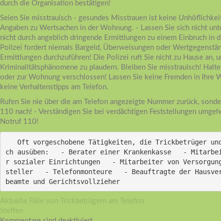
durch die Organisation bestätigen!
Seien Sie misstrauisch - gesundes Misstrauen ist keine Unhöflichkei
Angaben zu Wertsachen in der Wohnung. - Lassen Sie sich nicht unt
nicht durch angeblich dringende Ermittlungen zu einem Einbruch in d
Polizei fordert niemals Bargeld, Überweisungen oder Wertgegenstä
Ermittlungen durchzuführen! Die Polizei ruft Sie nicht zu Hause an, 
Kriminalitätsphänomene zu plaudern. Bleiben Sie misstrauisch! Halte
oder zur Wohnung verschlossen! Lassen Sie keine Fremden in Ihre W
keine Verhaltenstipps am Telefon.
Rufen Sie nie über die am Telefon angezeigte Nummer zurück, sonde
110 nach! - Verständigen Sie bei verdächtigen Feststellungen umgeh
Notruf 110!
   Oft vorgeschobene Tätigkeiten, die Trickbetrüger und Einbrecher angebli
ch ausüben:   - Berater einer Krankenkasse   - Mitarbe
r sozialer Einrichtungen   - Mitarbeiter von Versorgun
steller   - Telefonmonteure   - Beauftragte der Hausve
beamte und Gerichtsvollzieher 
Aktuelle Fälle von Trickbetrügern am Telefon
Steffen
Kommentare sind deaktiviert