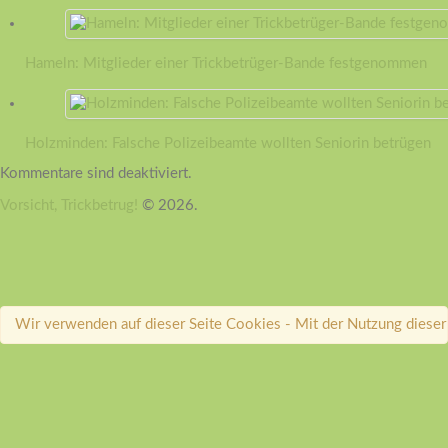
Hameln: Mitglieder einer Trickbetrüger-Bande festgenommen
Holzminden: Falsche Polizeibeamte wollten Seniorin betrügen
Kommentare sind deaktiviert.
Vorsicht, Trickbetrug!
© 2026.
Wir verwenden auf dieser Seite Cookies - Mit der Nutzung dieser 