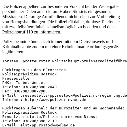
Die Polizei appelliert zur besonderen Vorsicht bei der Weitergabe
persönlicher Daten am Telefon. Haben Sie stets ein gesundes
Misstrauen. Derartige Anrufe dienen nicht selten zur Vorbereitung
von Betrugshandlungen. Die Polizei rät daher, dubiose Telefonate
mit zweifelhaftem Inhalt schnellstmöglich zu beenden und den
Polizeinotruf 110 zu informieren.
Polizeibeamte können sich immer mit dem Dienstausweis und
Kriminalbeamte zudem mit einer Kriminalmarke ordnungsgemäß
legitimieren.
Torsten SprotteErster PolizeihauptkommissarPolizeiführe
Rückfragen zu den Bürozeiten:
Polizeipräsidium Rostock
Pressestelle
PHKin Isabel Wenzel
Telefon: 038208/888-2040
Fax: 038208/888-2006
E-Mail: pressestelle-pp.rostock@polizei.mv-regierung.de
Internet: http://www.polizei.mvnet.de
Rückfragen außerhalb der Bürozeiten und am Wochenende:
Polizeipräsidium Rostock
Einsatzleitstelle/Polizeiführer vom Dienst
Telefon: 038208/888-2110
E-Mail: elst-pp.rostock@polmv.de 