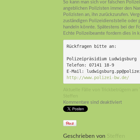
So kann man sich vor falschen Polize
angeblichen Polizisten immer den Na
Polizisten an, ihn zurückzurufen. Verg
zuständigen Polizeidienststelle oder
handeln könnte. Spätestens bei der F
Echte Polizeibeamte fordern dies in k
Rückfragen bitte an:
Polizeipräsidium Ludwigsburg
Telefon: 07141 18-9
E-Mail: ludwigsburg.pp@polize
http://www.polizei-bw.de/
Aktuelle Fälle von Trickbetrügern am 
Steffen
Kommentare sind deaktiviert
Geschrieben von
Steffen