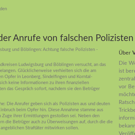
iden
er Anrufe von falschen Polizisten
burg und Böblingen: Achtung falsche Polizisten -
Über
V
Die We
ndkreisen Ludwigsburg und Böblingen versucht, an das
elangen. Glücklicherweise verhielten sich die am
ist ber
 Opfer in Leonberg, Sindelfingen und Korntal-
zentral
sich keine Informationen zu ihren finanziellen
vor Be
ten das Gespräch sofort, nachdem sie den Betrüger
möchte
Ratsch
e: Die Anrufer geben sich als Polizisten aus und deuten
Einbruch beim Opfer hin. Diese Annahme stamme aus
Trickb
im Zuge ihrer Ermittlungen gestoßen sei. Neben den
inform
n die Betrüger auch zu Überweisungen auf, durch die die
bekann
angeblichen Straftäter mitwirken sollen.
Veröff