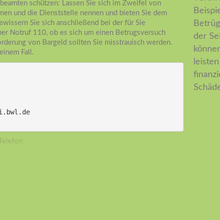
ibeamten schützen: Lassen Sie sich im Zweifel von
Beispi
men und die Dienststelle nennen und bieten Sie dem
ewissern Sie sich anschließend bei der für Sie
Betrüg
 per Notruf 110, ob es sich um einen Betrugsversuch
der Se
orderung von Bargeld sollten Sie misstrauisch werden.
können.
einem Fall.
leiste
finanz
Schäde
i.bwl.de
Telefon