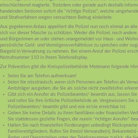
einschüchternd reagierte. Trotzdem oder gerade auch deshalb informi
handelnden Senioren sofort die "richtige Polizei", welche umgehend
und Strafverfahren wegen versuchtem Betrug einleitete.
Aus gegebenem Anlass appelliert die Polizei nun noch einmal an alle
sich vor dieser Masche zu schützen. Weder die Polizei, noch andere 
und Bürgerinnen an oder stehen unangemeldet vor Haus- und Wohn
persönliche Geld- und Vermögensverhältnisse zu sprechen oder so
Bargeld in Verwahrung zu nehmen. Bei einem Anruf der Polizei ersche
Notrufnummer 110 in Ihrem Telefondisplay.
Zur Prävention gibt die Kreispolizeibehörde Mettmann folgende Hin
Seien Sie am Telefon aufmerksam!
Seien Sie misstrauisch, wenn sich Personen am Telefon als Verw
Amtsträger ausgeben, die Sie als solche nicht zweifelsfrei erken
Gibt sich ein Anrufer als Polizeibeamter/-beamtin aus, lassen S
und rufen Sie Ihre örtliche Polizeibehörde an. Vergewissern Sie s
Polizeibeamten/-beamtin gibt und wie er/sie erreichbar ist.
Geben Sie keine Details zu ihren familiären oder finanziellen Verh
Sie stattdessen gezielte Fragen, die nurein "richtiger Anrufer" b
Halten Sie nach finanziellen Forderungen unbedingt Rücksprache
Familienmitgliedern. Rufen Sie Ihre(n) Verwandte(n), Bekannte(n) 
Ämter und Dienststellen unter der Telefonnummer zurück, die Si