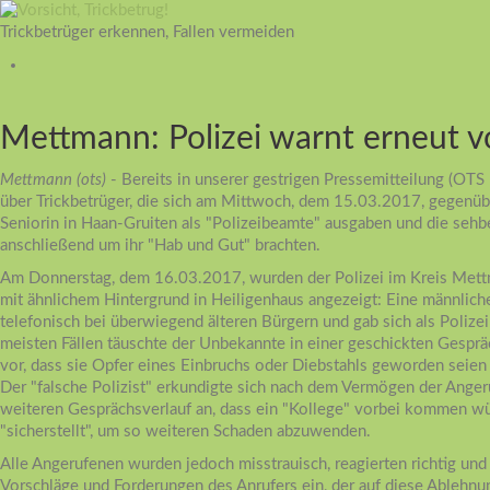
Trickbetrüger erkennen, Fallen vermeiden
Mettmann: Polizei warnt erneut v
Mettmann (ots)
- Bereits in unserer gestrigen Pressemitteilung (OT
über Trickbetrüger, die sich am Mittwoch, dem 15.03.2017, gegenüb
Seniorin in Haan-Gruiten als "Polizeibeamte" ausgaben und die seh
anschließend um ihr "Hab und Gut" brachten.
Am Donnerstag, dem 16.03.2017, wurden der Polizei im Kreis Mett
mit ähnlichem Hintergrund in Heiligenhaus angezeigt: Eine männlic
telefonisch bei überwiegend älteren Bürgern und gab sich als Polize
meisten Fällen täuschte der Unbekannte in einer geschickten Gespr
vor, dass sie Opfer eines Einbruchs oder Diebstahls geworden seie
Der "falsche Polizist" erkundigte sich nach dem Vermögen der Ange
weiteren Gesprächsverlauf an, dass ein "Kollege" vorbei kommen w
"sicherstellt", um so weiteren Schaden abzuwenden.
Alle Angerufenen wurden jedoch misstrauisch, reagierten richtig und 
Vorschläge und Forderungen des Anrufers ein, der auf diese Ablehnu