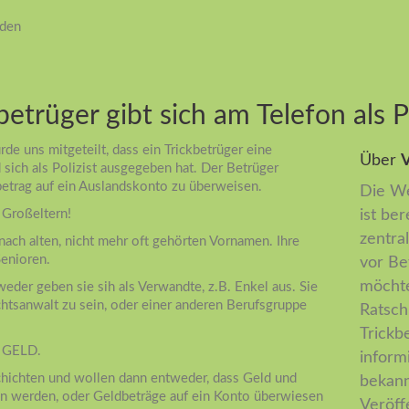
iden
etrüger gibt sich am Telefon als Po
rde uns mitgeteilt, dass ein Trickbetrüger eine
Über
V
sich als Polizist ausgegeben hat. Der Betrüger
etrag auf ein Auslandskonto zu überweisen.
Die We
d Großeltern!
ist ber
zentral
nach alten, nicht mehr oft gehörten Vornamen. Ihre
Senioren.
vor Be
möchte
weder geben sie sih als Verwandte, z.B. Enkel aus. Sie
chtsanwalt zu sein, oder einer anderen Berufsgruppe
Ratsch
Trickb
- GELD.
inform
schichten und wollen dann entweder, dass Geld und
bekann
n werden, oder Geldbeträge auf ein Konto überwiesen
Veröff