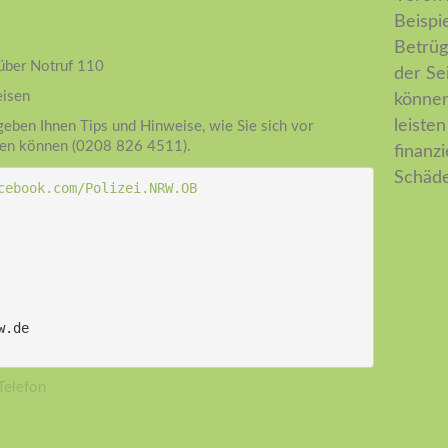
Beispi
Betrüg
 über Notruf 110
der Se
eisen
können.
leiste
eben Ihnen Tips und Hinweise, wie Sie sich vor
tzen können (0208 826 4511).
finanz
Schäde
cebook.com/Polizei.NRW.OB
w.de
Telefon