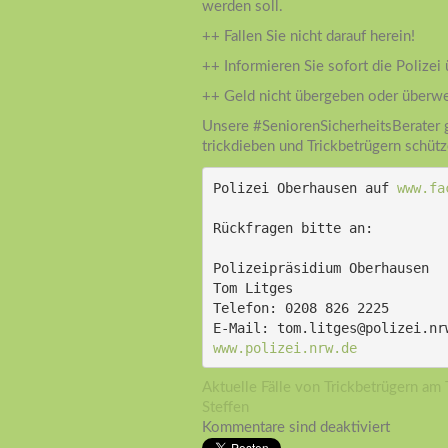
werden soll.
++ Fallen Sie nicht darauf herein!
++ Informieren Sie sofort die Polizei
++ Geld nicht übergeben oder überw
Unsere #SeniorenSicherheitsBerater g
trickdieben und Trickbetrügern schü
Polizei Oberhausen auf 
www.fa
Rückfragen bitte an:
Polizeipräsidium Oberhausen
Tom Litges
Telefon: 0208 826 2225
E-Mail: tom.litges@polizei.nr
www.polizei.nrw.de
Aktuelle Fälle von Trickbetrügern am 
Steffen
Kommentare sind deaktiviert