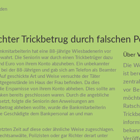
iden
hter Trickbetrug durch falschen 
kmitarbeiterin hat eine 88-jährige Wiesbadenerin vor
Über
V
wahrt. Die Seniorin war durch einen Trickbetrüger dazu
nd Euro von ihrem Konto abzuheben. Ein unbekannter
Die We
ei der 88-Jährigen und gab sich am Telefon als Beamter
ist ber
uf geschickte Art und Weise versuchte der Täter
zentral
tgegenstände im Haus der Frau befinden. Da dies
e die Ersparnisse von ihrem Konto abheben. Dies sollte am
vor Be
nken bereits geschlossen waren. Durch die angebliche
möchte
setzt, folgte die Seniorin den Anweisungen am
Ratsch
dbetrag abheben wollte, wurde die Bankmitarbeiterin
h die Geschädigte dem Bankpersonal an und man
Trickb
inform
etzten Zeit auf diese oder ähnliche Weise zugeschlagen.
bekann
htsanwälte, Polizisten oder gar Richter derart unter
Veröff