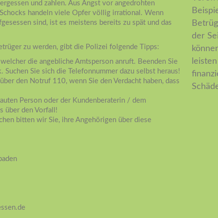
 vergessen und zahlen. Aus Angst vor angedrohten
Beispi
Schocks handeln viele Opfer völlig irrational. Wenn
fgesessen sind, ist es meistens bereits zu spät und das
Betrüg
der Se
trüger zu werden, gibt die Polizei folgende Tipps:
können.
leiste
 welcher die angebliche Amtsperson anruft. Beenden Sie
k. Suchen Sie sich die Telefonnummer dazu selbst heraus!
finanz
i über den Notruf 110, wenn Sie den Verdacht haben, dass
Schäde
trauten Person oder der Kundenberaterin / dem
s über den Vorfall!
hen bitten wir Sie, ihre Angehörigen über diese
baden
essen.de