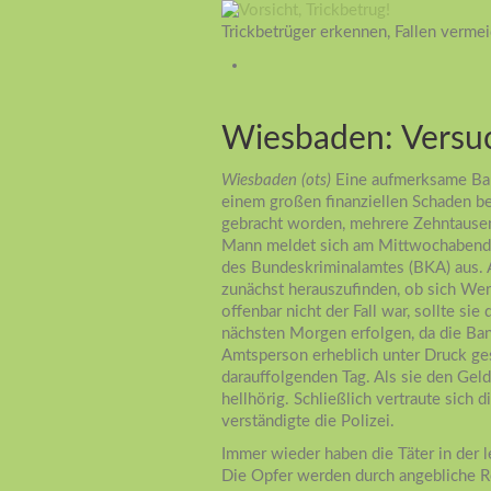
Trickbetrüger erkennen, Fallen verme
Wiesbaden: Versuc
Wiesbaden (ots)
Eine aufmerksame Ban
einem großen finanziellen Schaden be
gebracht worden, mehrere Zehntause
Mann meldet sich am Mittwochabend b
des Bundeskriminalamtes (BKA) aus. A
zunächst herauszufinden, ob sich Wer
offenbar nicht der Fall war, sollte si
nächsten Morgen erfolgen, da die Ba
Amtsperson erheblich unter Druck ge
darauffolgenden Tag. Als sie den Gel
hellhörig. Schließlich vertraute sic
verständigte die Polizei.
Immer wieder haben die Täter in der l
Die Opfer werden durch angebliche Rec