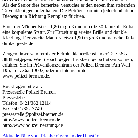
Als der Senior dies bemerkte, versuchte er den neben ihm stehenden
Tatverdächtigen aufzuhalten. Die Betrüger konnten jedoch mit dem
Diebesgut in Richtung Rennplatz flüchten.
Einer der Männer ist ca. 1,80 m groß und um die 30 Jahre alt. Er hat
eine korpulente Statur. Zur Tatzeit trug er eine Brille und dunkle
Kleidung. Der zweite Mann ist etwa 1,90 m groß und war ebenfalls
dunkel gekleidet.
Zeugenhinweise nimmt der Kriminaldauerdienst unter Tel.: 362-
3888 entgegen. Wie Sie sich gegen Trickbetrüger schützen können,
erfahren Sie im Präventionszentrum der Polizei Bremen: Am Wall
195, Tel.: 362-19003, oder im Internet unter
www.polizei.bremen.de.
Rückfragen bitte an:
Pressestelle Polizei Bremen
Pressestelle
Telefon: 0421/362 12114
Fax: 0421/362 3749
pressestelle@polizei.bremen.de
http://www.polizei.bremen.de
http://www.polizei-beratung.de
Aktuelle Fälle von Trickbetrügern an der Haustür