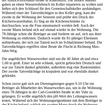
der Hinrich-Hormann-Straße in Kattenturm. Die beiden Männer
gaben an einen Wasserrohrbruch im Keller reparieren zu wollen und
ließen sich den Schlüssel für den Gemeinschaftskeller aushändigen.
Während einer der Tatverdächtigen in den Keller ging, kam der
zweite in die Wohnung der Seniorin und prüfte den Druck des
Küchenwasserhahns. Er fing an die Küchenschränke zu
durchsuchen, was die Frau misstrauisch werden ließ. Auch der
zweite Mann befand sich auf einmal wieder in der Wohnung. Die
78-Jährige schrie die Betrüger an und forderte sie auf, sich aus ihrer
Wohnung zu entfernen. Dadurch wurde ihr 81-jähriger Ehemann
aufmerksam, der sich zur Tatzeit noch im Schlafzimmer befand. Die
Tatverdächtigen ergriffen ohne Beute die Flucht in Richtung Max-
Jahn-Weg.
Die angeblichen Wasserwerker sind um die 40 Jahre alt und etwa
1,60 m groß. Einer ist sehr schlank, spricht gebrochen Deutsch und
war zur Tatzeit dunkel gekleidet, außerdem trug eine Baskenmütze.
Der zweite Tatverdächtige ist korpulent und war ebenfalls dunkel
gekleidet.
Schon zuvor gab sich am Dienstagmorgen gegen 9.10 Uhr ein
Betrüger als Mitarbeiter des Wasserwerkes aus, um in die Wohnung
eines 78-Jährigen in der Carl-Goerdeler-Straße in der Vahr zu
gelangen. Er wollte angeblich den pH-Wert des Leitungswassers
testen. Während sich der Wohnungseigentümer mit dem Betrüger in
der Küche befand, schlich ein zweiter Mann durch die Wohnung.