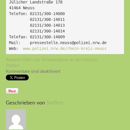
Jülicher Landstraße 178
41464 Neuss
Telefon: 02131/300-14000
         02131/300-14011
         02131/300-14013
         02131/300-14014
Telefax: 02131/300-14009
Mail:    pressestelle.neuss@polizei.nrw.de
Web:  
www.polizei.nrw.de/rhein-kreis-neuss
Aktuelle Fälle von Trickbetrügern an der Haustür
Steffen
Kommentare sind deaktiviert
Geschrieben von
Steffen