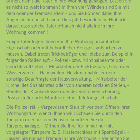
öffnen, damit die Täter in Ihre Wohnung gelangen. Lassen Sie
es nicht so weit kommen ! In Ihren vier Wänden sind Sie mit
dem oder der Fremden allein - und Sie können dabei Ihre
Augen nicht überall haben. Dies gilt besonders im Hinblick
darauf, dass solche Täter oft auch nicht alleine in Ihre
Wohnung kommen !
Einige Täter lügen Ihnen vor, Ihre Wohnung in amtlicher
Eigenschaft oder mit behördlicher Befugnis aufsuchen zu
müssen. Dabei treten Trickbetrüger und -diebe zum Beispiel in
folgenden Rollen auf: - Polizei- bzw. Kriminalbeamte oder
Gerichtsvollzieher, - Mitarbeiter der Elektrizitäts-, Gas- oder
Wasserwerke, - Handwerker, Heizkostenableser oder
sonstige Beauftragte der Hausverwaltung, - Mitarbeiter der
Kirche, des Sozialamtes oder von anderen sozialen Stellen, -
Berater der Krankenkasse oder der Rentenversicherung, -
Postzusteller oder Monteure einer Telefongesellschaft.
Die Polizei rät: - Vergewissern Sie sich vor dem Öffnen ihrer
Wohnungstüre, wer zu Ihnen will: Schauen Sie durch den
Türspion oder aus dem Fenster, benutzen Sie die
Türsprechanlage. - Öffnen Sie Ihre Tür immer nur mit
vorgelegter Türsperre (z. B. Kastenschloss mit Sperrbügel). -
Lassen Sie niemals Fremde in Ihre Wohnung. - Verlangen Sie