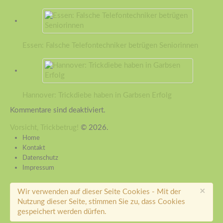
Essen: Falsche Telefontechniker betrügen Seniorinnen
Hannover: Trickdiebe haben in Garbsen Erfolg
Kommentare sind deaktiviert.
Vorsicht, Trickbetrug!
© 2026.
Home
Kontakt
Datenschutz
Impressum
×
Wir verwenden auf dieser Seite Cookies - Mit der
Nutzung dieser Seite, stimmen Sie zu, dass Cookies
gespeichert werden dürfen.