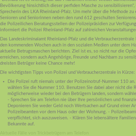
Bevölkerung hinsichtlich dieser perfiden Masche zu sensibilisieren", 
Sprecherin des LKA Rheinland-Pfalz. Um mehr über die Methode zu e
Senioren und Seniorinnen neben den rund 612 geschulten Seniorens
die Polizeilichen Beratungsstellen der Polizeipräsidien zur Verfügun
informiert die Polizei Rheinland-Pfalz auf zahlreichen Veranstaltun
Das Landeskriminalamt Rheinland-Pfalz und die Verbraucherzentrale 
den kommenden Wochen auch in den sozialen Medien unter dem H
aktuelle Betrugsmaschen berichten. Ziel ist es, so nicht nur die Opf
erreichen, sondern auch Angehörige, Freunde und Nachbarn zu sensibi
dreisten Betrüger keine Chance mehr!
Die wichtigsten Tipps von Polizei und Verbraucherzentrale in Kürze:
Die Polizei ruft niemals unter der Polizeinotruf-Nummer 110 an. -
wählen Sie die Nummer 110. Benutzen Sie dabei aber nicht die Rü
möglicherweise wieder bei den Betrügern landen, sondern wähle
- Sprechen Sie am Telefon nie über Ihre persönlichen und finanzie
Deponieren Sie weder Geld noch Wertsachen auf Grund einer A
Polizeibeamten vor dem Haus oder der Wohnung. - Polizeibeamte
verpflichtet, sich auszuweisen. - Klären Sie lebensältere Famili
Bekannte auf.
Aktuelle Fälle von Trickbetrügern am Telefon