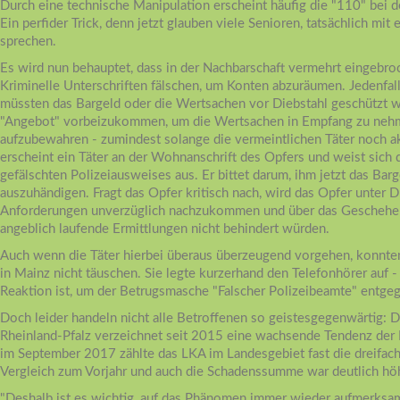
Durch eine technische Manipulation erscheint häufig die "110" bei 
Ein perfider Trick, denn jetzt glauben viele Senioren, tatsächlich mi
sprechen.
Es wird nun behauptet, dass in der Nachbarschaft vermehrt eingebr
Kriminelle Unterschriften fälschen, um Konten abzuräumen. Jedenfalls
müssten das Bargeld oder die Wertsachen vor Diebstahl geschützt we
"Angebot" vorbeizukommen, um die Wertsachen in Empfang zu nehm
aufzubewahren - zumindest solange die vermeintlichen Täter noch ak
erscheint ein Täter an der Wohnanschrift des Opfers und weist sich 
gefälschten Polizeiausweises aus. Er bittet darum, ihm jetzt das Ba
auszuhändigen. Fragt das Opfer kritisch nach, wird das Opfer unter D
Anforderungen unverzüglich nachzukommen und über das Geschehen
angeblich laufende Ermittlungen nicht behindert würden.
Auch wenn die Täter hierbei überaus überzeugend vorgehen, konnte
in Mainz nicht täuschen. Sie legte kurzerhand den Telefonhörer auf -
Reaktion ist, um der Betrugsmasche "Falscher Polizeibeamte" entge
Doch leider handeln nicht alle Betroffenen so geistesgegenwärtig: 
Rheinland-Pfalz verzeichnet seit 2015 eine wachsende Tendenz der F
im September 2017 zählte das LKA im Landesgebiet fast die dreifac
Vergleich zum Vorjahr und auch die Schadenssumme war deutlich hö
"Deshalb ist es wichtig, auf das Phänomen immer wieder aufmerksa